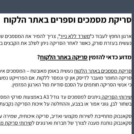
סריקת מסמכים וספרים באתר הלקוח
ארגון החפץ לעבוד כ
'
משרד ללא נייר
'
, צריך להמיר את המסמכים שלו
נעשית בעזרת סורק, כאשר לאחר הסריקה ניתן לשלב את הקבצים במ
מדוע כדאי להזמין
סריקה באתר הלקוח
?
סריקת מסמכים באתר הלקוח
נעשית באופן מאובטח – המסמכים אינם
סריקה החומר מועבר לדיסק און קי ונמסר ללקוח. אם הפרוייקט נמשך 
כי אנשי הסריקה חותמים על הסכם סודיות מול הארגון המזמין.
שירותי הסריקה
ניתנים למסמכים עד גודל A3
בשחור לבן, גווני אפור או בצבע, וההחלטה על איכות הסריקה נקבע
סקאנבוק מתחייבת לשירות מקצועי ואדיב, סריקה איכותית, שמירה על
סקאנבוק נותנת מענה לצורך של חברות וארגונים ל
שירותי סריקת מ