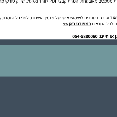
ת מסמכים
מאובטחת,
המרת קבצי PDF לוורד ואקסל
, שיווק סורקי מ
אור
וסורקת ספרים לשימוש אישי של מזמין השירות. לפני כל הזמנת
ש
ם לכל התנאים
כמפורט כאן >>
ן
או חייגו: 054-5880060