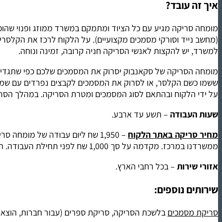
איך זה עובד?
מומחה סריקה מגיע עם כל הציוד ומתמקם במשרד ממוזג ופנוי שהוכן 
(מחשב נייד וסורקי מסמכים מקצועיים). על הלקוח לרכז את הקלסרים
למשרד, יש להקצות לאנשי הסריקה חניה קרובה, זמינה ונוחה.
ששמו כשם הקלסר, או לסרוק את המסמכים לקבצים נפרדים עם שמות שונ
על ידי הלקוח ובהתאם לסוג המסמכים ומטרת הסריקה. במהלך הסריק
שעות העבודה
– תשע עד ארבע.
מחיר סריקה באתר הלקוח
ממשרדנו במרכז. מקדמה על סך 1,000 שח לפני תחילת העבודה. התשלום בהעברה בנקאית בתום הפרויקט.
אזורי שירות
– בכל רחבי הארץ.
שירותים נוספים:
סריקת מסמכים
בלשכת הסריקה, סריקת ספרים (עבור חברות, הוצאות