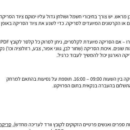
מראש. יש צורך בחיבורי חשמל ושולחן גדול עליו ימוקם ציוד הסריקה
 או הקרטונים המיועדים לסריקה. כדי לשנע את ציוד הסריקה באופן 
מומח
ים. איכות הסריקה (שחור לבן, גווני אפור, צבע, רזולוציה וכו') נ
ה הארגון יכול להמשיך לעבוד כרגיל.
– 1,950 שח ליום עבודה של מומחה סריקה בין השעות 09:00 – 16:00. תוספת על נסיעות בהתאם למרחק
 ספרים ואנשים פרטיים הזקוקים לקובץ וורד לעריכה מחדש),
סריקת