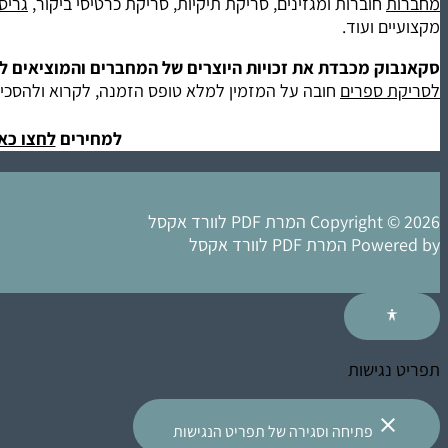
מחברות
חוברות ומגזינים, סריקת תיקיות, סריקת כרטיסי ביקור,
גריס
מקצועיים ועוד.
סקאנבוק מכבדת את זכויות היוצרים של המחברים והמוציאים ל
לסריקת ספרים
חובה על המזמין למלא טופס הזמנה, לקרוא ולהסכי
למחירים
לחצו כא
Copyright © 2026 המרת PDF לוורד אקסל
Powered by המרת PDF לוורד אקסל
תפריט נגישות
close
פתיחה וסגירה של תפריט הנגישות