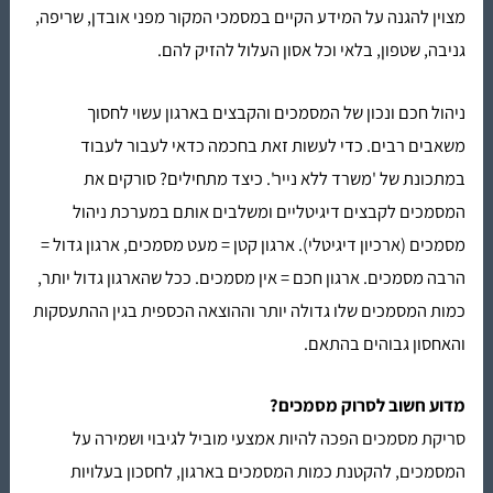
מצוין להגנה על המידע הקיים במסמכי המקור מפני אובדן, שריפה,
גניבה, שטפון, בלאי וכל אסון העלול להזיק להם.
ניהול חכם ונכון של המסמכים והקבצים בארגון עשוי לחסוך
משאבים רבים. כדי לעשות זאת בחכמה כדאי לעבור לעבוד
במתכונת של 'משרד ללא נייר'. כיצד מתחילים? סורקים את
המסמכים לקבצים דיגיטליים ומשלבים אותם במערכת ניהול
מסמכים (ארכיון דיגיטלי). ארגון קטן = מעט מסמכים, ארגון גדול =
הרבה מסמכים. ארגון חכם = אין מסמכים. ככל שהארגון גדול יותר,
כמות המסמכים שלו גדולה יותר וההוצאה הכספית בגין ההתעסקות
והאחסון גבוהים בהתאם.
מדוע חשוב לסרוק מסמכים?
סריקת מסמכים
הפכה להיות אמצעי מוביל לגיבוי ושמירה על
המסמכים, להקטנת כמות המסמכים בארגון, לחסכון בעלויות