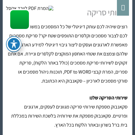
ילוג
תפריט
שירותי סריקה
תוכן
ראשי
רוצים שיהיה לכם עותק דיגיטלי של כל המסמכים במשרד? נמאס
לכם לצבור מסמכים וקלסרים התופסים שטח יקר? סריקת מסמכים
מאפשרת לארגונים ועסקים ליצור גיבוי דיגיטלי למידע הארגוני
שלהם וצמצם את שטחי האחסון המוקצים לקלסרים וניירת. אם אתם
זקוקים ל
שירותי סריקת מסמכים
(כולל באתר הלקוח),
סריקת
ספרים
, המרת קבצי PDF to WORD, תוכנות ניהול מסמכים או
סורקי מסמכים לארכיון – סקאנבוק היא הכתובת.
שירותי הסריקה שלנו
סקאנבוק מספקת
שירותי סריקה
מגוונים לעסקים, ארגונים
ופרטיים. סקאנבוק מספקת את שירותיה בלשכת השירות במכללת
בית ברל בשרון ובאתר הלקוח בכל הארץ.