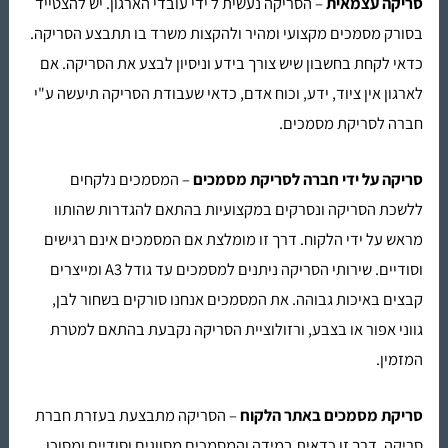
סריקה עצמאית
– הסריקה נעשית ל ידי עובדי הארגון. יש להצטייד
בסורק מסמכים מקצועי ומהיר ולהקצות משרד בו תתבצע הסריקה.
כדאי לקחת בחשבון שיש צורך בידע וניסיון לבצע את הסריקה. אם
לארגון אין ציוד, ידע, וכוח אדם, כדאי שעבודת הסריקה תיעשה ע"י
חברה לסריקת מסמכים
.
סריקה על ידי
חברה לסריקת מסמכים
– המסמכים נלקחים
ללשכת הסריקה ונסרקים במקצועיות בהתאם להגדרות שהותוו
מראש על ידי הלקוח. דרך זו מומלצת אם המסמכים אינם רגישים
וסודיים. שירותי הסריקה ניתנים למסמכים עד גודל A3 ומייצרים
קבצים באיכות גבוהה. את המסמכים אנחנו סורקים בשחור לבן,
גווני אפור או בצבע, ורזולוציית הסריקה נקבעת בהתאם למטרת
המזמין.
סריקת מסמכים באתר הלקוח
– הסריקה מתבצעת בעזרת
חברת
סריקה
. דרך זו כדאית במידה והמסמכים מסווגים וסודיים ומסוכן