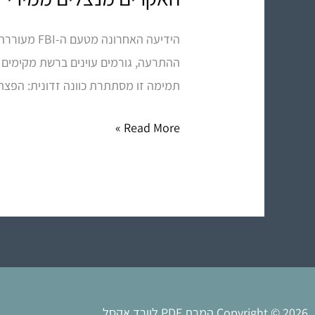
מנצלים
הידיעה הא
ממירי
PDF
תמימה זו מסתתרת כוונה זדונית: הפצת תוכנות ריגול מסוג Infostealer שמטרתן ה
מקוונים
–
Read More »
אל
תסכנו
את
המידע
שלכם!
Copyright © 2026 המרת PDF לוורד אקסל