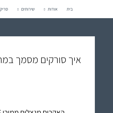
ילוג
בית
אודות
שירותים
סריק
תוכן
איך סורקים מסמך במ
האקרים מנצלים ממירי PDF מקוונים – אל תסכנו את המידע שלכם!
האקרים