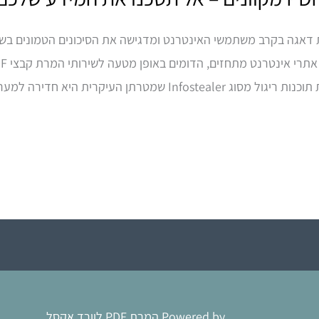
חרונה מטעם ה-FBI מעוררת דאגה בקרב משתמשי האינטרנט ומדגישה את הסיכונים הטמו
עיקרית היא חדירה למערכות המשתמשים […]
Powered by המרת PDF לוורד אקסל