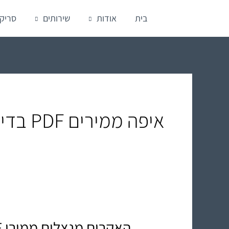
ילוג
בית
אודות
שירותים
סריק
תוכן
איפה ממירים PDF בדימונה ירוחם
האקרים מנצלים ממירי PDF מקוונים – אל תסכנו את המידע שלכם!
האקרים