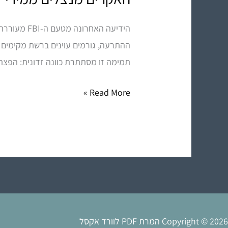
מנצלים
הידיעה הא
ממירי
PDF
תמימה זו מסתתרת כוונה זדונית: הפצת תוכנות ריגול מסוג Infostealer שמטרתן ה
מקוונים
–
Read More »
אל
תסכנו
את
המידע
שלכם!
Copyright © 2026 המרת PDF לוורד אקסל