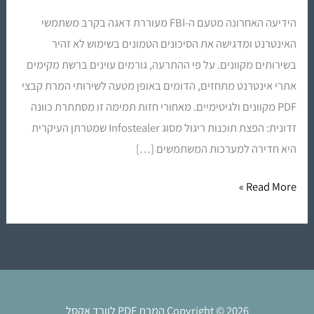
ממירי
הידיעה האחרונה מטעם ה-FBI מעוררת דאגה בקרב משתמשי
PDF
האינטרנט ומדגישה את הסיכונים הטמונים בשימוש לא זהיר
מקוונים
בשירותים מקוונים. על פי ההתרעה, גורמים עוינים ברשת מקימים
–
אתרי אינטרנט מתחזים, הדומים באופן מטעה לשירותי המרת קבצי
אל
PDF מקוונים ולגיטימיים. מאחורי חזות תמימה זו מסתתרת כוונה
תסכנו
זדונית: הפצת תוכנות ריגול מסוג Infostealer שמטרתן העיקרית
את
היא חדירה למערכות המשתמשים […]
המידע
שלכם!
Read More »
Copyright © 2026 המרת PDF לוורד אקסל