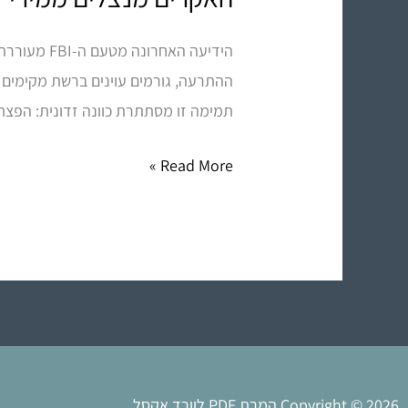
מנצלים
הידיעה הא
ממירי
PDF
תמימה זו מסתתרת כוונה זדונית: הפצת תוכנות ריגול מסוג Infostealer שמטרתן ה
מקוונים
–
Read More »
אל
תסכנו
את
המידע
שלכם!
Copyright © 2026 המרת PDF לוורד אקסל