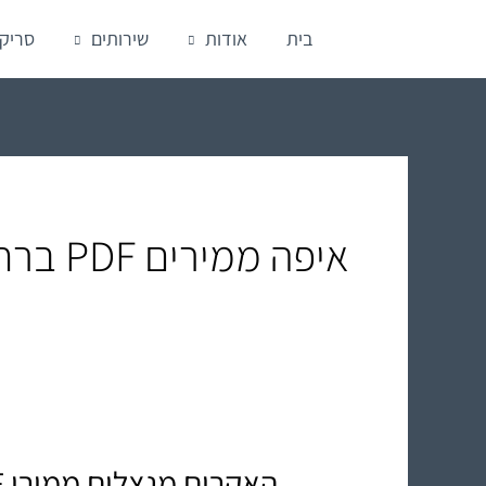
ילוג
בית
אודות
שירותים
סריק
תוכן
איפה ממירים PDF ברחובות
האקרים מנצלים ממירי PDF מקוונים – אל תסכנו את המידע שלכם!
האקרים