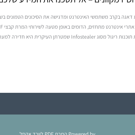
חרונה מטעם ה-FBI מעוררת דאגה בקרב משתמשי האינטרנט ומדגישה את הסיכונים הטמו
עיקרית היא חדירה למערכות המשתמשים […]
Powered by המרת PDF לוורד אקסל