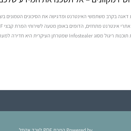
חרונה מטעם ה-FBI מעוררת דאגה בקרב משתמשי האינטרנט ומדגישה את הסיכונים הטמו
עיקרית היא חדירה למערכות המשתמשים […]
Powered by המרת PDF לוורד אקסל