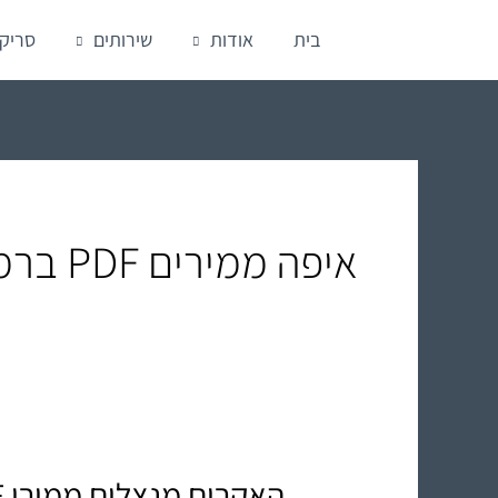
ילוג
בית
אודות
שירותים
סריק
תוכן
איפה ממירים PDF ברמת השרון
האקרים מנצלים ממירי PDF מקוונים – אל תסכנו את המידע שלכם!
האקרים