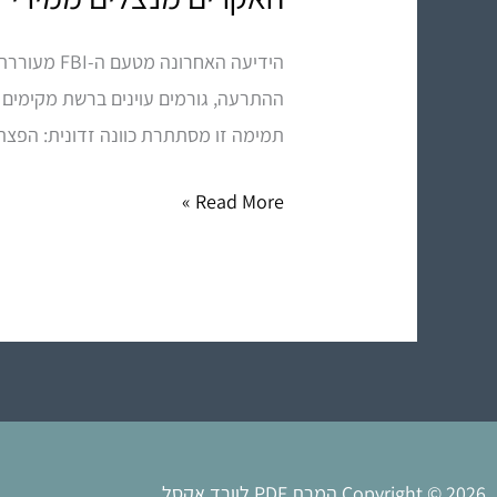
מנצלים
הידיעה הא
ממירי
PDF
תמימה זו מסתתרת כוונה זדונית: הפצת תוכנות ריגול מסוג Infostealer שמטרתן ה
מקוונים
–
Read More »
אל
תסכנו
את
המידע
שלכם!
Copyright © 2026 המרת PDF לוורד אקסל