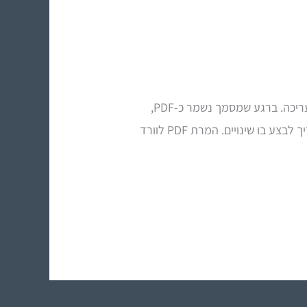
🧠 איך להמיר PDF לוורד ואקסל? קובץ PDF הוא פורמט מצוין להצגה, שיתוף והדפסה – אך הוא אינו נועד לעריכה. ברגע שמסמך נשמר כ-PDF,
הוא "קופא" מבחינת מבנה, טקסט ועיצוב. זה נהדר כשצריך לשלוח חוזה או דוח סופי, אבל בעייתי מאוד כשצריך לבצע בו שינויים. המרת PDF לוורד