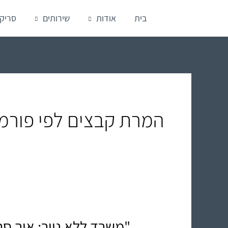
ילוג
בית
אודות
שירותים
סריק
תוכן
המרת קבצים לפי פורמ
"משרד ללא נייר: איך סר
"משרד