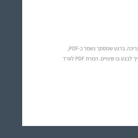
🧠 איך להמיר PDF לוורד ואקסל? קובץ PDF הוא פורמט מצוין להצגה, שיתוף והדפסה – אך הוא אינו נועד לעריכה. ברגע שמסמך נשמר כ-PDF,
הוא "קופא" מבחינת מבנה, טקסט ועיצוב. זה נהדר כשצריך לשלוח חוזה או דוח סופי, אבל בעייתי מאוד כשצריך לבצע בו שינויים. המרת PDF לוורד