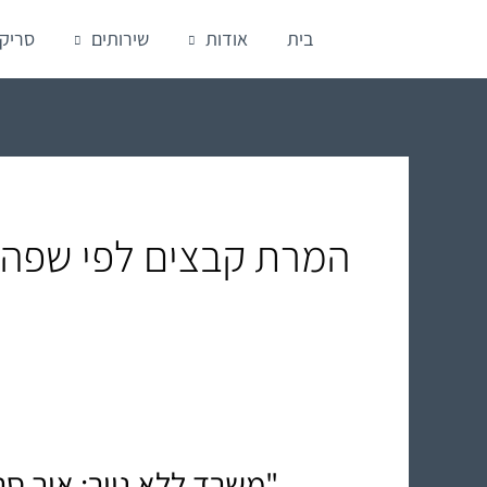
ילוג
בית
אודות
שירותים
סריק
תוכן
המרת קבצים לפי שפה
"משרד ללא נייר: איך סר
"משרד