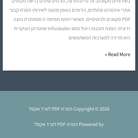
בשירותים מקוונים. על פי ההתרעה, גורמים עוינים ברשת מקימים
–
אתרי אינטרנט מתחזים, הדומים באופן מטעה לשירותי המרת קבצי
אל
PDF מקוונים ולגיטימיים. מאחורי חזות תמימה זו מסתתרת כוונה
תסכנו
זדונית: הפצת תוכנות ריגול מסוג Infostealer שמטרתן העיקרית
את
היא חדירה למערכות המשתמשים
המידע
שלכם!
Read More »
Copyright © 2026 המרת PDF לוורד אקסל
Powered by המרת PDF לוורד אקסל