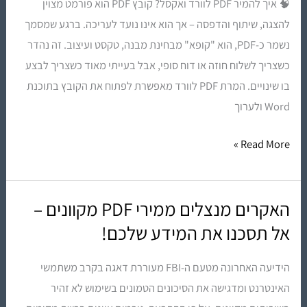
🧠 איך להמיר PDF לוורד ואקסל? קובץ PDF הוא פורמט מצוין
ואקסל
להצגה, שיתוף והדפסה – אך הוא אינו נועד לעריכה. ברגע שמסמך
נשמר כ-PDF, הוא "קופא" מבחינת מבנה, טקסט ועיצוב. זה נהדר
כשצריך לשלוח חוזה או דוח סופי, אבל בעייתי מאוד כשצריך לבצע
בו שינויים. המרת PDF לוורד מאפשרת לפתוח את הקובץ בתוכנת
Word ולערוך
Read More »
האקרים מנצלים ממירי PDF מקוונים –
האקרים
מנצלים
אל תסכנו את המידע שלכם!
ממירי
הידיעה האחרונה מטעם ה-FBI מעוררת דאגה בקרב משתמשי
PDF
האינטרנט ומדגישה את הסיכונים הטמונים בשימוש לא זהיר
מקוונים