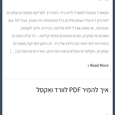
מסמכים
ממשרד מנופח למשרד ללא נייר: המדריך לסריקת מסמכים עסקיים
מקצועית
לארכיון דיגיטלי העסק שלכם גדל ומתפתח, וזה מצוין. אבל יחד עם
יוצרת
הצמיחה, יש משהו שגדל ללא שליטה: הניירת. תיקי לקוחות,
ארכיון
חשבוניות ספקים, חוזים חתומים וטפסי קליטה – כל אלה הופכים
דיגיטלי
במהירות לערימות מבהילות של נייר. זה הזמן לסריקת מסמכים
עסקיים. הקלסרים ממלאים את המדפים, הארכיונים הופכים […]
Read More »
איך להמיר PDF לוורד ואקסל
איך
להמיר
PDF
לוורד