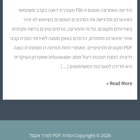
ממירי
הידיעה האחרונה מטעם ה-FBI מעוררת דאגה בקרב משתמשי
PDF
האינטרנט ומדגישה את הסיכונים הטמונים בשימוש לא זהיר
מקוונים
בשירותים מקוונים. על פי ההתרעה, גורמים עוינים ברשת מקימים
–
אתרי אינטרנט מתחזים, הדומים באופן מטעה לשירותי המרת קבצי
אל
PDF מקוונים ולגיטימיים. מאחורי חזות תמימה זו מסתתרת כוונה
תסכנו
זדונית: הפצת תוכנות ריגול מסוג Infostealer שמטרתן העיקרית
את
היא חדירה למערכות המשתמשים […]
המידע
שלכם!
Read More »
Copyright © 2026 המרת PDF לוורד אקסל