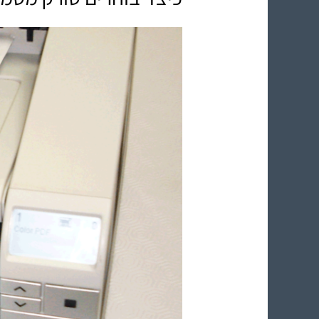
בוחרים
סורק
מסמכים?