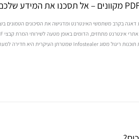
חרונה מטעם ה-FBI מעוררת דאגה בקרב משתמשי האינטרנט ומדגישה את הסיכונים הטמו
עיקרית היא חדירה למערכות המשתמשים […]
ים?