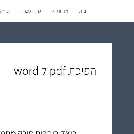
ילוג
בית
אודות
שירותים
סריק
תוכן
הפיכת pdf ל word
כיצד בוחרים סורק מסמכ
כיצד