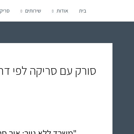
ילוג
בית
אודות
שירותים
סריק
תוכן
סורק עם סריקה לפי דר
"משרד ללא נייר: איך סר
"משרד