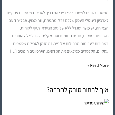
מסמכים
ממשרד מנופח למשרד ללא נייר: המדריך לסריקת מסמכים עסקיים
מקצועית
לארכיון דיגיטלי העסק שלכם גדל ומתפתח, וזה מצוין. אבל יחד עם
יוצרת
הצמיחה, יש משהו שגדל ללא שליטה: הניירת. תיקי לקוחות,
ארכיון
חשבוניות ספקים, חוזים חתומים וטפסי קליטה – כל אלה הופכים
דיגיטלי
במהירות לערימות מבהילות של נייר. זה הזמן לסריקת מסמכים
עסקיים. הקלסרים ממלאים את המדפים, הארכיונים הופכים […]
Read More »
איך לבחור סורק לחברה?
איך
לבחור
סורק
לחברה?