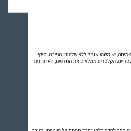
מיחה, יש משהו שגדל ללא שליטה: הניירת. תיקי
 עסקיים. הקלסרים ממלאים את המדפים, הארכיונים
יים הפך לחלק בלתי נפרד מהתפעול היומיומי. מעבר