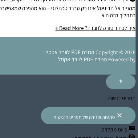
מהנייר אל הדיגיטל אינו רק טרנד טכנולוגי – הוא מהפכה שמאפשרת ש
בתהליך הזה הוא
איך לבחור סורק לחברה?
Read More »
Copyright © 2026 המרת PDF לוורד אקסל
Powered by המרת PDF לוורד אקסל
תפריט נגישות
close
פתיחה וסגירה של תפריט הנגישות
keyboard
ניווט מקלדת
visibility_off