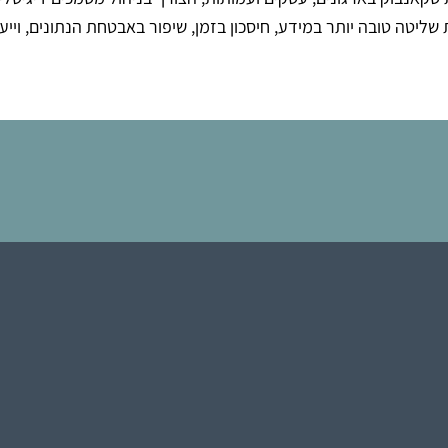
ליטה טובה יותר במידע, חיסכון בזמן, שיפור באבטחת הנתונים, וייע