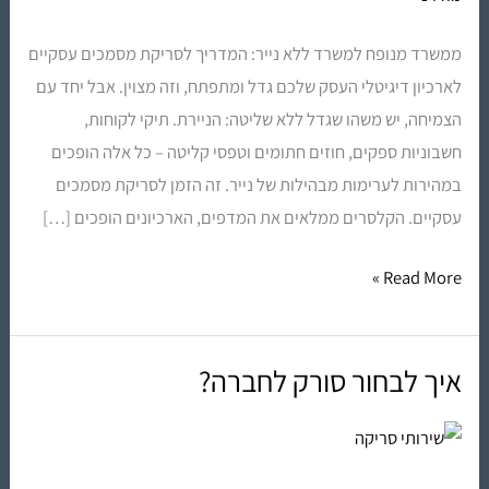
מסמכים
ממשרד מנופח למשרד ללא נייר: המדריך לסריקת מסמכים עסקיים
מקצועית
לארכיון דיגיטלי העסק שלכם גדל ומתפתח, וזה מצוין. אבל יחד עם
יוצרת
הצמיחה, יש משהו שגדל ללא שליטה: הניירת. תיקי לקוחות,
ארכיון
חשבוניות ספקים, חוזים חתומים וטפסי קליטה – כל אלה הופכים
דיגיטלי
במהירות לערימות מבהילות של נייר. זה הזמן לסריקת מסמכים
עסקיים. הקלסרים ממלאים את המדפים, הארכיונים הופכים […]
Read More »
איך לבחור סורק לחברה?
איך
לבחור
סורק
לחברה?