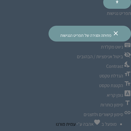
תפריט נגישות
close
פתיחה וסגירה של תפריט הנגישות
keyboard
ניווט מקלדת
visibility_off
ביטול אנימציות / הבהובים
nights_stay
Contrast
format_size
הגדלת טקסט
text_fields
הקטנת טקסט
font_download
גופן קריא
title
סימון כותרות
link
סימון קישורים ולחצנים
favorite
מופעל ב
אהבה
ע״י
עמית מורנו