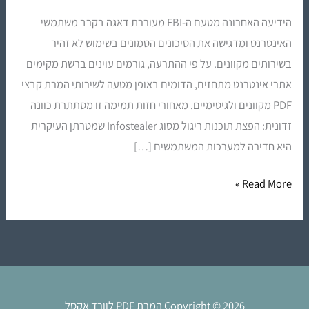
ממירי
הידיעה האחרונה מטעם ה-FBI מעוררת דאגה בקרב משתמשי
PDF
האינטרנט ומדגישה את הסיכונים הטמונים בשימוש לא זהיר
מקוונים
בשירותים מקוונים. על פי ההתרעה, גורמים עוינים ברשת מקימים
–
אתרי אינטרנט מתחזים, הדומים באופן מטעה לשירותי המרת קבצי
אל
PDF מקוונים ולגיטימיים. מאחורי חזות תמימה זו מסתתרת כוונה
תסכנו
זדונית: הפצת תוכנות ריגול מסוג Infostealer שמטרתן העיקרית
את
היא חדירה למערכות המשתמשים […]
המידע
שלכם!
Read More »
Copyright © 2026 המרת PDF לוורד אקסל